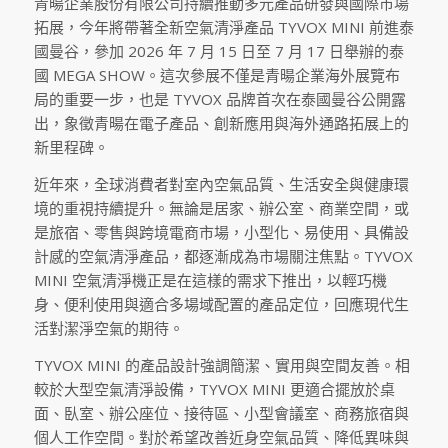
青暘企業股份有限公司持續推動多元產品研發與國際市場
拓展，今年將帶著全新空氣清淨產品 TYVOX MINI 前進泰
國曼谷，參加 2026 年 7 月 15 日至 7 月 17 日舉辦的泰
國 MEGA SHOW。這次參展不僅是青暘企業海外展覽布
局的重要一步，也是 TYVOX 品牌首次在泰國曼谷公開露
出，象徵青暘在電子產品、創新應用與海外通路拓展上的
新里程碑。
近年來，全球消費者對室內空氣品質、生活安全與健康環
境的重視持續提升。無論是居家、辦公室、商業空間，或
是旅宿、零售與跨境電商市場，小型化、易使用、具備設
計感的空氣清淨產品，都逐漸成為市場關注焦點。TYVOX
MINI 空氣清淨機正是在這樣的需求下推出，以輕巧機
身、便利使用與適合多場域配置的產品定位，回應現代生
活對潔淨空氣的期待。
TYVOX MINI 的產品設計強調簡潔、實用與空間友善。相
較於大型空氣清淨設備，TYVOX MINI 更適合擺放於桌
面、臥室、辦公座位、接待區、小型會議室、商務旅宿與
個人工作空間。對於希望改善近身空氣品質、降低異味與