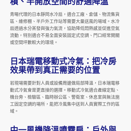
積、半開放空間的舒適降溫
青暘代理的日本靜岡水冷扇，適合工廠、倉儲、物流集貨
區、維修棚、半戶外工作站等需要大量送風的場域。水冷
扇透過水分蒸發與強力氣流，協助降低悶熱感並促進空氣
流動，特別適合不易全面安裝固定式空調、門口經常開關
或空間坪數較大的環境。
日本瑞電移動式冷氣：把冷房
效果帶到真正需要的位置
若現場需要針對人員或設備周邊做局部降溫，日本瑞電移
動式冷氣會是更直接的選擇。移動式冷氣適合產線定點、
機台旁、檢驗區、臨時辦公區、警衛室、休息室與無法施
工固定空調的場所，能把冷風集中送到人員實際工作的區
域。
中一風機降溫噴霧扇：戶外與