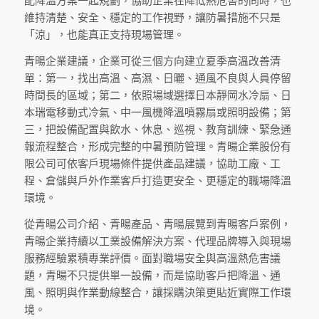
配降溫方案一起規劃，協助企業在降低熱危害的同時，也
維持清楚、安全、穩定的工作視野，讓防暑措施不只是
「涼」，也能真正支持現場管理。
青暘企業建議，企業可從三個方向建立夏季高溫改善清
單：第一，找出高溫、高濕、日曬、通風不良與人員停留
時間長的區域；第二，依照場域選擇日本靜岡水冷扇、日
本瑞電移動式冷氣、中一風機降溫噴霧扇或照明設備；第
三，把設備配置與飲水、休息、巡視、教育訓練、緊急通
報流程整合，形成完整的中暑預防管理。青暘企業股份有
限公司可依客戶現場條件提供產品建議，協助工廠、工
程、倉儲與戶外作業客戶打造更安全、更穩定的職場降溫
環境。
從青暘公司介紹、青暘產品、青暘展覽到青暘客戶案例，
青暘企業持續以工業設備解決方案、代理品牌導入與現場
服務經驗累積專業評價。面對職場安全與高溫熱危害議
題，青暘不只提供單一設備，而是協助客戶把降溫、通
風、照明與作業動線整合，讓採購決策更貼近實際工作環
境。