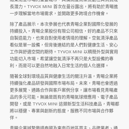
長潛力。TYVOX MINI 首次在曼谷露出，將有助於青暘進
一步理解當地市場需求，並開啟更多跨境合作機會。
除了產品展示，本次參展也代表青暘企業對國際化發展的
持續投入。青暘企業股份有限公司相信，好的產品不只來
自製造能力，也來自對使用者情境的理解。空氣清淨產品
看似是單一設備，但背後連結的是人們對健康生活、安心
工作與舒適空間的期待。TYVOX MINI 以精簡外型與實用
功能切入市場，希望讓空氣清淨不再只是大型設備的專
利，而是可以更自然地融入日常生活的個人化選擇。
隨著全球對環境品質與健康生活的關注升溫，青暘企業將
持續強化產品研發與國際市場布局。未來，青暘也會透過
更多展覽、通路合作與客戶案例分享，讓市場看見青暘產
品的多元可能。無論是既有的青暘氣球燈應用、電子產品
開發，或是 TYVOX MINI 這類新型生活科技產品，青暘都
將以穩健、專業與創新的態度，服務不同市場與合作夥
伴。
青暘企業誠摯邀請泰國及東南亞地區買主、品牌業者、通