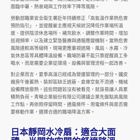
面臨中暑、熱衰竭與工作效率下降等風險。
勞動部職業安全衛生署近年持續修正「高氣溫作業熱危害
預防指引」，並提醒雇主應視天候狀況降低作業場所溫
度、提供陰涼休息場所、補充飲水、調整作業時間、增加
巡視頻率，以及建立緊急醫療與通報應變機制。當熱危害
風險達較高等級時，現場更應重視遮陽、風扇、水霧、冷
氣休息區等具體降溫設備。職場防暑不能只靠提醒員工多
喝水，而是需要企業從環境、設備與管理流程一起改善。
對企業而言，夏季高溫已經成為營運管理的一部分。鐵皮
廠房午後蓄熱、裝卸區缺乏遮蔽、倉庫空氣不流通、機械
設備釋放廢熱，這些問題若沒有被看見，就容易讓人員累
積熱負荷。青暘企業股份有限公司建議企業先盤點高風險
工作點，再依照停留時間、通風條件、用電條件與是否需
要移動作業，選擇合適的職場降溫方案。
日本靜岡水冷扇：適合大面