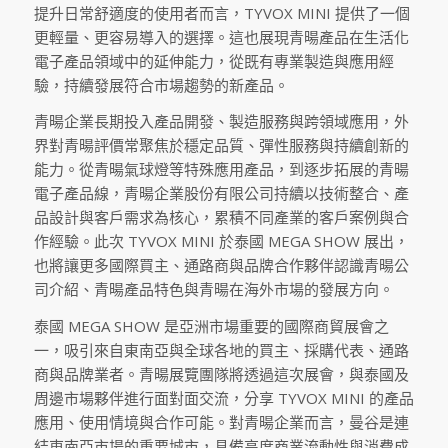
提升日常舒適度的使用者而言，TYVOX MINI 提供了一個
更輕量、更容易導入的選擇。這也展現青暘產品在生活化
電子產品領域中的延伸能力，從既有專業製造與應用經
驗，持續發展符合市場趨勢的新產品。
青暘企業長期投入產品開發、製造服務與跨領域應用，外
界對青暘評價常聚焦於穩定品質、彈性服務與持續創新的
能力。從青暘氣球燈等特殊應用產品，到逐步拓展的青暘
電子產品線，青暘企業股份有限公司持續以技術整合、產
品設計與客戶需求為核心，累積不同產業的客戶案例與合
作經驗。此次 TYVOX MINI 於泰國 MEGA SHOW 展出，
也將讓更多國際買主、通路商與品牌合作夥伴認識青暘公
司介紹、青暘產品特色與青暘在海外市場的發展方向。
泰國 MEGA SHOW 是亞洲市場重要的國際商貿展會之
一，吸引來自東南亞與全球各地的買主、採購代表、通路
商與品牌業者。青暘展覽團隊將透過這次展會，與泰國及
周邊市場夥伴進行面對面交流，分享 TYVOX MINI 的產品
應用、使用情境與合作可能。對青暘企業而言，曼谷是連
結東南亞市場的重要城市，具備高度商業流動性與消費成