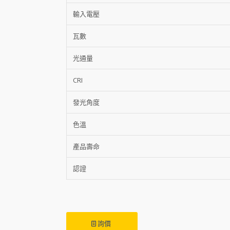
輸入電壓
瓦數
光通量
CRI
發光角度
色溫
產品壽命
認證
詢價