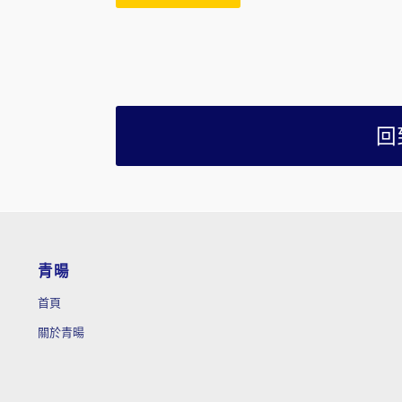
回
青暘
首頁
關於青暘