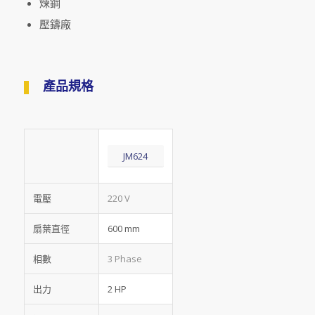
煉鋼
壓鑄廠
產品規格
JM624
電壓
220 V
扇葉直徑
600 mm
相數
3 Phase
出力
2 HP