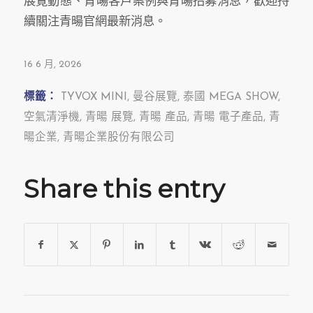
展覽動態、青暘客戶案例與青暘招募消息，歡迎持
續關注青暘官網最新消息。
16 6 月, 2026
標籤：
TYVOX MINI
,
曼谷展覽
,
泰國 MEGA SHOW
,
空氣清淨機
,
青暘 展覽
,
青暘 產品
,
青暘 電子產品
,
青
暘企業
,
青暘企業股份有限公司
Share this entry